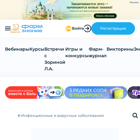
Реклама
Войти
Регистрация
Вебинары
Курсы
Встречи
Игры и
Фарм-
Викторины
Эн
с
конкурсы
журнал
Зориной
Л.А.
Инфекционные и вирусные заболевания