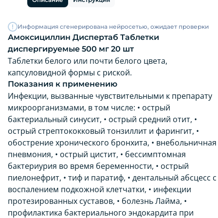
Информация сгенерирована нейросетью, ожидает проверки
Амоксициллин Диспертаб Таблетки
диспергируемые 500 мг 20 шт
Таблетки белого или почти белого цвета,
капсуловидной формы с риской.
Показания к применению
Инфекции, вызванные чувствительными к препарату
микроорганизмами, в том числе: • острый
бактериальный синусит, • острый средний отит, •
острый стрептококковый тонзиллит и фарингит, •
обострение хронического бронхита, • внебольничная
пневмония, • острый цистит, • бессимптомная
бактериурия во время беременности, • острый
пиелонефрит, • тиф и паратиф, • дентальный абсцесс с
воспалением подкожной клетчатки, • инфекции
протезированных суставов, • болезнь Лайма, •
профилактика бактериального эндокардита при