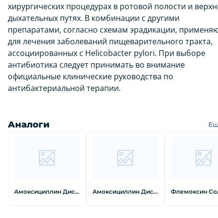
хирургических процедурах в ротовой полости и верхн
дыхательных путях. В комбинации с другими
препаратами, согласно схемам эрадикации, применя
для лечения заболеваний пищеварительного тракта,
ассоциированных с Helicobacter pylori. При выборе
антибиотика следует принимать во внимание
официальные клинические руководства по
антибактериальной терапии.
Аналоги
Е
Амоксициллин Диспертаб Таблетки 125 мг 20 шт
Амоксициллин Диспертаб Таблетки 250 мг 20 шт