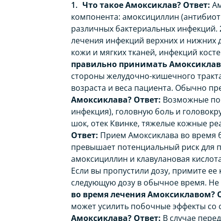
Что такое Амоксиклав?
Ответ:
Ам
компонента: амоксициллин (антибиоти
различных бактериальных инфекций.
лечения инфекций верхних и нижних 
кожи и мягких тканей, инфекций костей
правильно принимать Амоксиклав
стороны желудочно-кишечного тракта.
возраста и веса пациента. Обычно пр
Амоксиклава?
Ответ:
Возможные поб
инфекция), головную боль и головокр
шок, отек Квинке, тяжелые кожные ре
Ответ:
Прием Амоксиклава во время б
превышает потенциальный риск для п
амоксициллин и клавулановая кислот
Если вы пропустили дозу, примите ее
следующую дозу в обычное время. Не
во время лечения Амоксиклавом?
может усилить побочные эффекты со 
Амоксиклава?
Ответ:
В случае перед