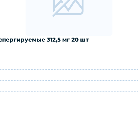
пергируемые 312,5 мг 20 шт
и диспергируемые 312,5 мг 20 шт: ин