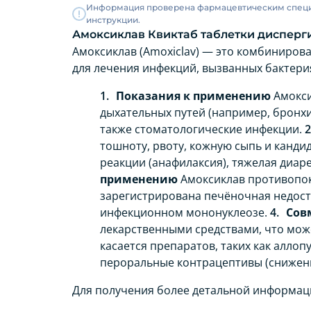
Информация проверена фармацевтическим специа
инструкции.
Амоксиклав Квиктаб таблетки дисперги
Амоксиклав (Amoxiclav) — это комбиниров
для лечения инфекций, вызванных бактери
Показания к применению
Амокси
дыхательных путей (например, бронхи
также стоматологические инфекции.
тошноту, рвоту, кожную сыпь и канди
реакции (анафилаксия), тяжелая диарея
применению
Амоксиклав противопока
зарегистрирована печёночная недост
инфекционном мононуклеозе.
Сов
лекарственными средствами, что може
касается препаратов, таких как аллоп
пероральные контрацептивы (снижени
Для получения более детальной информац