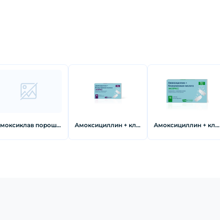
Амоксиклав порошок для приготовления раствора для внутривенного введения 1200 мг 5 шт
Амоксициллин + клавулановая кислота ЭКСПРЕСС Таблетки 125 мг/31,25 мг 14 шт
Амоксициллин + клавулановая кислота экспресс Таблетки диспергируемые 250 мг/62,5 мг 14 шт