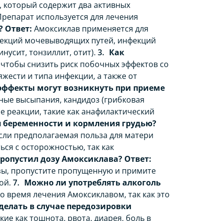
, который содержит два активных
Препарат используется для лечения
?
Ответ:
Амоксиклав применяется для
фекций мочевыводящих путей, инфекций
нусит, тонзиллит, отит).
Как
 чтобы снизить риск побочных эффектов со
жести и типа инфекции, а также от
эффекты могут возникнуть при приеме
ые высыпания, кандидоз (грибковая
ие реакции, такие как анафилактический
 беременности и кормления грудью?
сли предполагаемая польза для матери
ся с осторожностью, так как
 пропустил дозу Амоксиклава?
Ответ:
озы, пропустите пропущенную и примите
ой.
Можно ли употреблять алкоголь
о время лечения Амоксиклавом, так как это
делать в случае передозировки
е как тошнота, рвота, диарея, боль в