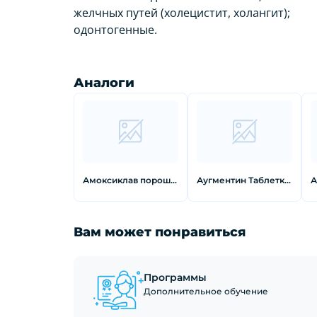
желчных путей (холецистит, холангит);
одонтогенные.
Аналоги
Амоксиклав порошок для приготовления суспензии с пипеткой 125мг+31,25мг/5 мл 7,88 г
Аугментин Таблетки покрытые пленочной оболочкой 500 мг+125 мг 14 шт
Вам может понравиться
Программы
Дополнительное обучение