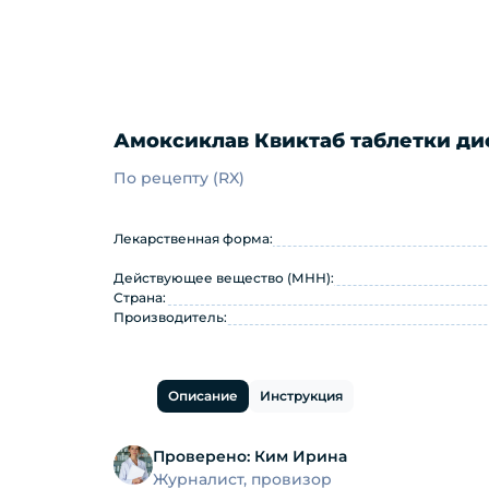
Амоксиклав Квиктаб таблетки дис
По рецепту (RX)
Амоксиклав Квиктаб таблетк
Лекарственная форма:
Действующее вещество (МНН):
Страна:
Производитель:
Описание
Инструкция
Проверено:
Ким Ирина
Журналист, провизор