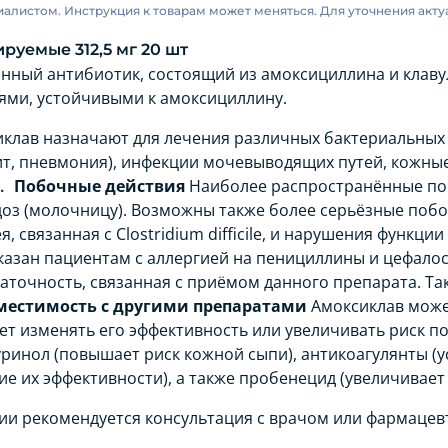
листом. Инструкция к товарам может меняться. Для уточнения акту
руемые 312,5 мг 20 шт
анный антибиотик, состоящий из амоксициллина и клаву
ями, устойчивыми к амоксициллину.
клав назначают для лечения различных бактериальных 
т, пневмония), инфекции мочевыводящих путей, кожные 
Побочные действия
Наиболее распространённые по
доз (молочницу). Возможны также более серьёзные побо
, связанная с Clostridium difficile, и нарушения функции
зан пациентам с аллергией на пенициллины и цефалосп
аточность, связанная с приёмом данного препарата. Та
местимость с другими препаратами
Амоксиклав може
т изменять его эффективность или увеличивать риск по
уринол (повышает риск кожной сыпи), антикоагулянты (у
е их эффективности), а также пробенецид (увеличивает
ии рекомендуется консультация с врачом или фармаце