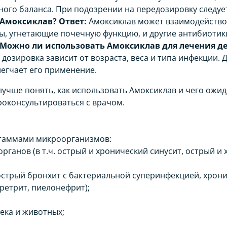
ного баланса. При подозрении на передозировку следуе
ь Амоксиклав?
Ответ:
Амоксиклав может взаимодействов
ы, угнетающие почечную функцию, и другие антибиотики
Можно ли использовать Амоксиклав для лечения д
о дозировка зависит от возраста, веса и типа инфекции
легчает его применение.
учше понять, как использовать Амоксиклав и чего ожид
оконсультироваться с врачом.
таммами микроорганизмов:
органов (в т.ч. острый и хронический синусит, острый и
 острый бронхит с бактериальной суперинфекцией, хрон
ретрит, пиелонефрит);
века и животных;