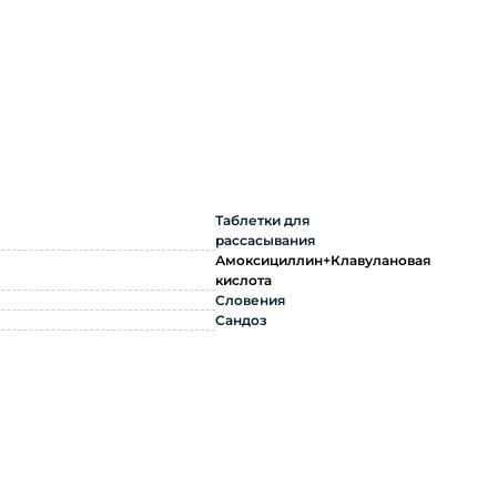
струкция по применению
Таблетки для
рассасывания
Амоксициллин+Клавулановая
кислота
Словения
Сандоз