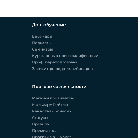
Доп. обучение
Вебинары
Подкасты
Семинары
Курсы повышения квалификации
Проф. переподготовка
Записи прошедших вебинаров
Программа лояльности
Магазин привилегий
Мой ФармРейтинг
Как копить бонусы?
Статусы
Правила
Премия года
Программа "Кубки"