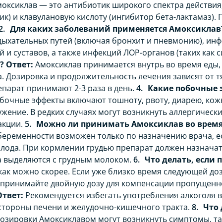
оксиклав — это антибиотик широкого спектра действия
к) и клавулановую кислоту (ингибитор бета-лактамаз). 
Для каких заболеваний применяется Амоксиклав
дыхательных путей (включая бронхит и пневмонию), ин
 и суставов, а также инфекций ЛОР-органов (таких как си
?
Ответ:
Амоксиклав принимается внутрь во время еды,
 Дозировка и продолжительность лечения зависят от тя
епарат принимают 2-3 раза в день.
Какие побочные 
очные эффекты включают тошноту, рвоту, диарею, кожн
ужение. В редких случаях могут возникнуть аллергическ
акции.
Можно ли принимать Амоксиклав во время
еременности возможен только по назначению врача, е
лода. При кормлении грудью препарат должен назначать
а выделяются с грудным молоком.
Что делать, если
 как можно скорее. Если уже близко время следующей д
 принимайте двойную дозу для компенсации пропущенн
Ответ:
Рекомендуется избегать употребления алкоголя в
стороны печени и желудочно-кишечного тракта.
Что 
озировки Амоксиклавом могут возникнуть симптомы, таки