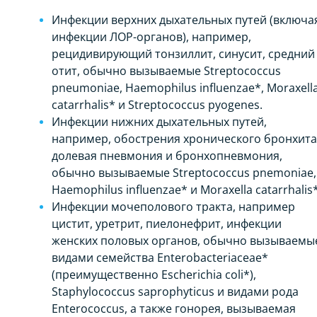
Инфекции верхних дыхательных путей (включа
инфекции ЛОР-органов), например,
рецидивирующий тонзиллит, синусит, средний
отит, обычно вызываемые Streptococcus
pneumoniae, Haemophilus influenzae*, Moraxell
catarrhalis* и Streptococcus pyogenes.
Инфекции нижних дыхательных путей,
например, обострения хронического бронхита
долевая пневмония и бронхопневмония,
обычно вызываемые Streptococcus pnemoniae,
Haemophilus influenzae* и Moraxella catarrhalis*
Инфекции мочеполового тракта, например
цистит, уретрит, пиелонефрит, инфекции
женских половых органов, обычно вызываемы
видами семейства Enterobacteriaceae*
(преимущественно Escherichia coli*),
Staphylococcus saprophyticus и видами рода
Enterococcus, а также гонорея, вызываемая