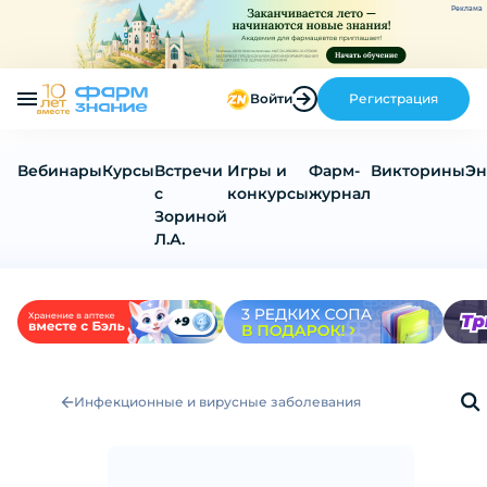
Реклама
Войти
Регистрация
Вебинары
Курсы
Встречи
Игры и
Фарм-
Викторины
Эн
с
конкурсы
журнал
Зориной
Л.А.
Инфекционные и вирусные заболевания