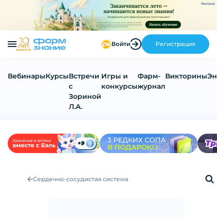
Реклама
Войти
Регистрация
Вебинары
Курсы
Встречи
Игры и
Фарм-
Викторины
Эн
с
конкурсы
журнал
Зориной
Л.А.
Сердечно-сосудистая система