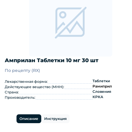
Амприлан Таблетки 10 мг 30 шт
По рецепту (RX)
Амприлан Таблетки 10 мг 30 шт: ин
Таблетки
Лекарственная форма:
Рамиприл
Действующее вещество (МНН):
Словения
Страна:
КРКА
Производитель:
Описание
Инструкция