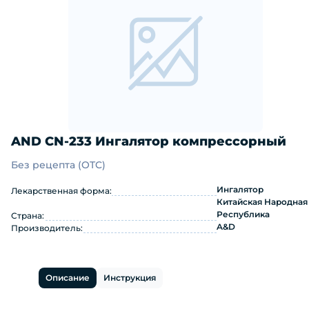
AND CN-233 Ингалятор компрессорный
Без рецепта (OTC)
AND CN-233 Ингалятор компрессорн
Ингалятор
Лекарственная форма:
Китайская Народная
Республика
Страна:
A&D
Производитель:
Описание
Инструкция