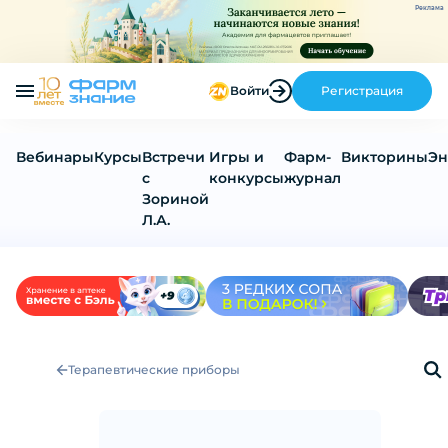
Реклама
Войти
Регистрация
Вебинары
Курсы
Встречи
Игры и
Фарм-
Викторины
Эн
с
конкурсы
журнал
Зориной
Л.А.
Терапевтические приборы