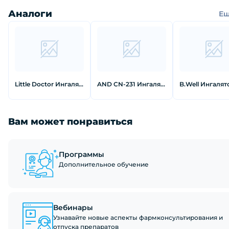
Аналоги
Е
Little Doctor Ингалятор LD-211C компрессорный
AND CN-231 Ингалятор компрессорный
Вам может понравиться
Программы
Дополнительное обучение
Вебинары
Узнавайте новые аспекты фармконсультирования и
отпуска препаратов