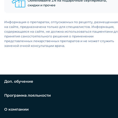
Обменивайте ZN на подарочные сертификаты,
скидки и прочее
Информация о препаратах, отпускаемых по рецепту, размещенная
на сайте, предназначена только для специалистов. Информация,
содержащаяся на сайте, не должна использоваться пациентами дл
принятия самостоятельного решения о применении
представленных лекарственных препаратов и не может служить
заменой очной консультации врача.
Доп. обучение
Программа лояльности
О компании