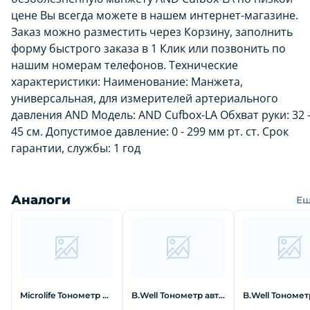
цене Вы всегда можете в нашем интернет-магазине.
Заказ можно разместить через Корзину, заполнить
форму быстрого заказа в 1 Клик или позвонить по
нашим номерам телефонов. Технические
характеристики: Наименование: Манжета,
универсальная, для измерителей артериального
давления AND Модель: AND Cufbox-LA Обхват руки: 32 
45 см. Допустимое давление: 0 - 299 мм рт. ст. Срок
гарантии, службы: 1 год
Аналоги
Е
Microlife Тонометр полуавтомат ВР A-50
B.Well Тонометр автомат на запястье WRIST WA-88