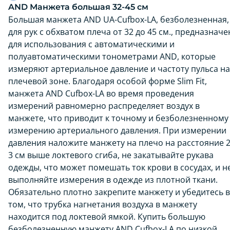
AND Манжета большая 32-45 см
Большая манжета AND UA-Cufbox-LA, безболезненная,
для рук с обхватом плеча от 32 до 45 см., предназначе
для использования с автоматическими и
полуавтоматическими тонометрами AND, которые
измеряют артериальное давление и частоту пульса на
плечевой зоне. Благодаря особой форме Slim Fit,
манжета AND Cufbox-LA во время проведения
измерений равномерно распределяет воздух в
манжете, что приводит к точному и безболезненному
измерению артериального давления. При измерении
давления наложите манжету на плечо на расстояние 2
3 см выше локтевого сгиба, не закатывайте рукава
одежды, что может помешать ток крови в сосудах, и н
выполняйте измерения в одежде из плотной ткани.
Обязательно плотно закрепите манжету и убедитесь в
том, что трубка нагнетания воздуха в манжету
находится под локтевой ямкой. Купить большую
безболезненную манжету AND Cufbox-LA по низкой