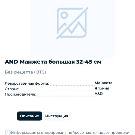
AND Манжета большая 32-45 см
Без рецепта (OTC)
AND Манжета большая 32-45 см: ин
Манжета
Лекарственная форма:
Япония
Страна:
A&D
Производитель:
Описание
Инструкция
Информация сгенерирована нейросетью, ожидает проверки