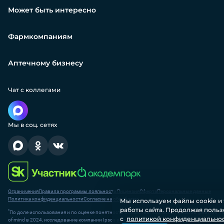
Может быть интересно
Фармкомпаниям
Аптечному бизнесу
Чат с коллегами
Мы в соц. сетях
Ограничения
Правила программы лояльности
Лицензия
Оферта
Персональные данные
Политика конфиденциальности
Согласие на обработку
Мы используем файлы соokіе и
работы сайта. Продолжая польз
*
По доле использования и по оценке понятности и качества подачи материалов (рейтинг T
с
политикой конфиденциально
of mind в 2024, исследование компании Ipsos в России в 2023)