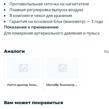
Противопыльная сеточка на нагнетателе
Плавная регулировка выпуска воздуха
В комплекте чехол для хранения
Гарантия на основной блок (манометр) — 3 года
Показания к применению
Для измерения артериального давления и пульса
Аналоги
Е
Литтл доктор Тонометр механический ld-71a
Microlife Тонометр механический стандарт стетоскоп в комплекте bp-ag1-20
Вам может понравиться