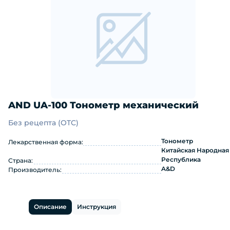
AND UA-100 Тонометр механический
Без рецепта (OTC)
AND UA-100 Тонометр механический
Тонометр
Лекарственная форма:
Китайская Народная
Республика
Страна:
A&D
Производитель:
Описание
Инструкция