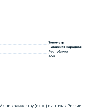
 инструкция по применению
Тонометр
Китайская Народная
Республика
A&D
 по количеству (в шт.) в аптеках России