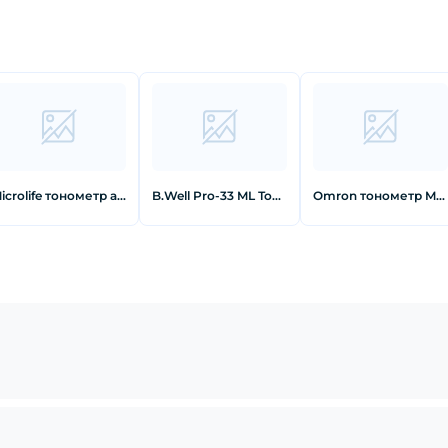
Microlife тонометр автомат с адаптером BP A2 EASY
B.Well Pro-33 ML Тонометр автоматический с адаптером
Omron тонометр M2 Basic с адаптером