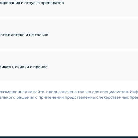
тирования и отпуска препаратов
те в аптеке и не только
икаты, скидки и прочее
размещенная на сайте, предназначена только для специалистов. Ин
тельного решения о применении представленных лекарственных преп