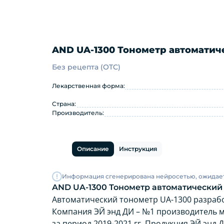
AND UA-1300 Тонометр автомати
Без рецепта (OTC)
AND UA-1300 Тонометр авто
Лекарственная форма:
Страна:
Производитель:
Описание
Инструкция
Информация сгенерирована нейросетью, ожидае
AND UA-1300 Тонометр автоматически
Автоматический тонометр UА-1300 разраб
Компания ЭЙ энд ДИ – №1 производитель ме
за период 2019-2021 гг. Продукция ЭЙ энд 