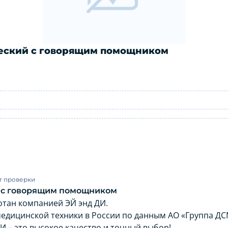
ческий с говорящим помощником
матический с говорящим помощником:
т проверки
й с говорящим помощником
отан компанией ЭЙ энд ДИ.
дицинской техники в России по данным АО «Группа ДСМ»
ДИ – это высокое качество и точный выбор!