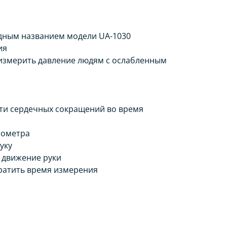
дным названием модели UA-1030
ия
 измерить давление людям с ослабленным
ти сердечных сокращений во время
нометра
уку
 движение руки
кратить время измерения