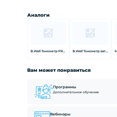
Аналоги
B.Well Тонометр PRO-35 с универсальной манжетой и адаптером ML (22-42см)
B.Well Тонометр автоматический с адаптером Med-53
Вам может понравиться
Программы
Дополнительное обучение
Вебинары