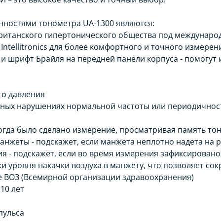
ностями тонометра UA-1300 являются:
Британского гипертонического общества под междунаро
ntellitronics для более комфортного и точного измерен
и шрифт Брайля на передней панели корпуса - помогут
го давления
жных нарушениях нормальной частоты или периодичнос
когда было сделано измерение, просматривая память то
нжеты - подскажет, если манжета неплотно надета на р
я - подскажет, если во время измерения зафиксировано
 уровня накачки воздуха в манжету, что позволяет со
е ВОЗ (Всемирной организации здравоохранения)
10 лет
пульса