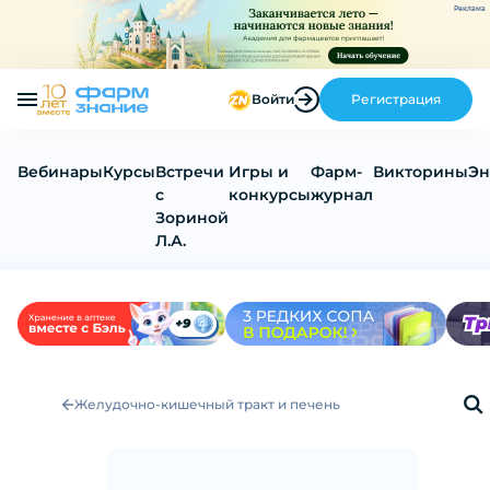
Реклама
Войти
Регистрация
Вебинары
Курсы
Встречи
Игры и
Фарм-
Викторины
Эн
с
конкурсы
журнал
Зориной
Л.А.
Желудочно-кишечный тракт и печень