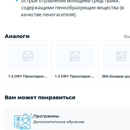
острые отравления моющими средствами,
содержащими пенообразующие вещества (в
качестве пеногасителя).
Аналоги
Е
1-2 DRY Прокладки для подмышек от пота для одежды без рукавов
1-2 DRY Прокладки для подмышек от пота черного цвета большие 12 шт
Вам может понравиться
Программы
Дополнительное обучение