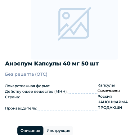
Анэспум Капсулы 40 мг 50 шт
Без рецепта (OTC)
Анэспум Капсулы 40 мг 50 шт: инст
Капсулы
Лекарственная форма:
Симетикон
Действующее вещество (МНН):
Россия
Страна:
КАНОНФАРМА
ПРОДАКШН
Производитель:
Описание
Инструкция