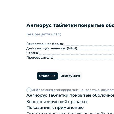
Ангиорус Таблетки покрытые обол
Без рецепта (OTC)
Ангиорус Таблетки покрытые 
Лекарственная форма:
Действующее вещество (МНН):
Страна:
Производитель:
Описание
Инструкция
Информация сгенерирована нейросетью, ожидае
Ангиорус Таблетки покрытые оболочкой 
Венотонизирующий препарат
Показания к применению
Симптоматическая терапия венозной недос