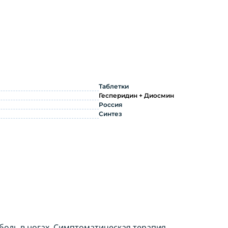
трукция по применению
Таблетки
Гесперидин + Диосмин
Россия
Синтез
боль в ногах. Симптоматическая терапия