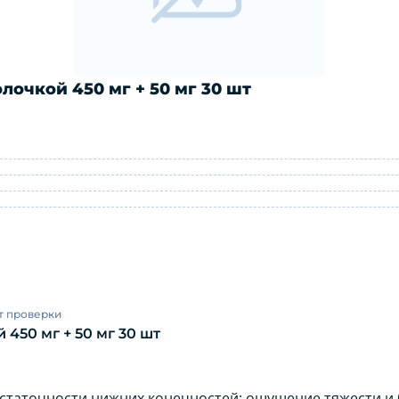
очкой 450 мг + 50 мг 30 шт
оболочкой 450 мг + 50 мг 30 шт: инс
т проверки
450 мг + 50 мг 30 шт
таточности нижних конечностей: ощущение тяжести и 