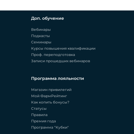
Доп. обучение
Вебинары
Подкасты
Семинары
Курсы повышения квалификации
Проф. переподготовка
Записи прошедших вебинаров
Программа лояльности
Магазин привилегий
Мой ФармРейтинг
Как копить бонусы?
Статусы
Правила
Премия года
Программа "Кубки"