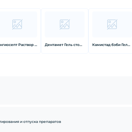
Ангиосепт Раствор для полости рта с ромашкой 200мл
Дентамет Гель стоматологический 25 г
Камистад бэби Гель 10 г
тирования и отпуска препаратов