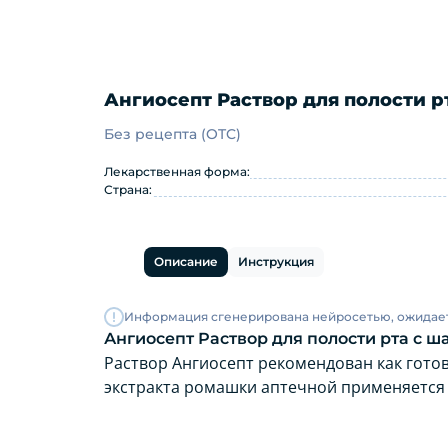
Ангиосепт Раствор для полости р
Без рецепта (OTC)
Ангиосепт Раствор для поло
Лекарственная форма:
Страна:
Описание
Инструкция
Информация сгенерирована нейросетью, ожидае
Ангиосепт Раствор для полости рта с 
Раствор Ангиосепт рекомендован как гото
экстракта ромашки аптечной применяется