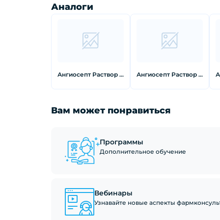
Аналоги
Ангиосепт Раствор для полоскания полости рта Эвкалипт 200 мл
Ангиосепт Раствор для полости рта с календулой 200 мл
Вам может понравиться
Программы
Дополнительное обучение
Вебинары
Узнавайте новые аспекты фармконсуль