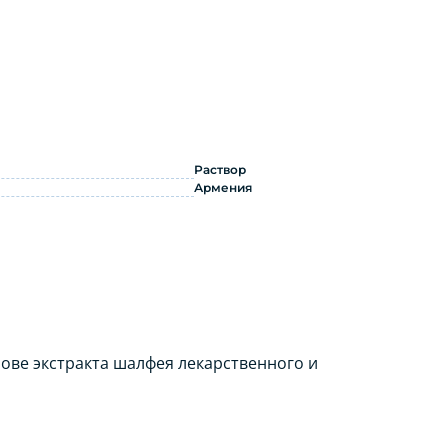
я по применению
Раствор
Армения
ове экстракта шалфея лекарственного и