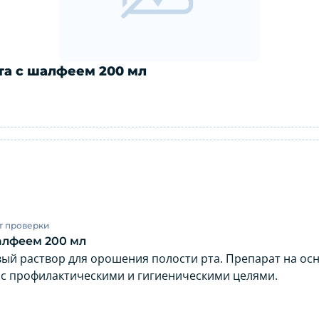
та с шалфеем 200 мл
сти рта с шалфеем 200 мл: инструкци
т проверки
шалфеем 200 мл
вый раствор для орошения полости рта. Препарат на осн
 с профилактическими и гигиеническими целями.