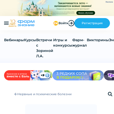
Реклама
Войти
Регистрация
Вебинары
Курсы
Встречи
Игры и
Фарм-
Викторины
Эн
с
конкурсы
журнал
Зориной
Л.А.
Нервные и психические болезни