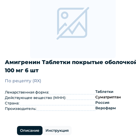
Амигренин Таблетки покрытые оболочко
100 мг 6 шт
По рецепту (RX)
Амигренин Таблетки покрытые оболо
Таблетки
Лекарственная форма:
Суматриптан
Действующее вещество (МНН):
Россия
Страна:
Верофарм
Производитель:
Описание
Инструкция