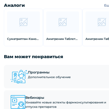
Аналоги
Е
Суматриптан-Канон Таблетки 100 мг 10 шт
Амигренин Таблетки покрытые пленочной оболочкой 50 мг 10 шт
Вам может понравиться
Программы
Дополнительное обучение
Вебинары
Узнавайте новые аспекты фармконсультирования и
отпуска препаратов