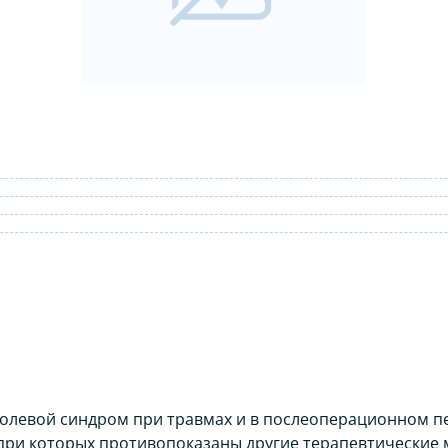
 шт: инструкция по применению
олевой синдром при травмах и в послеоперационном пе
 при которых противопоказаны другие терапевтические 