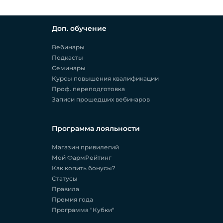
Доп. обучение
Вебинары
Подкасты
Семинары
Курсы повышения квалификации
Проф. переподготовка
Записи прошедших вебинаров
Программа лояльности
Магазин привилегий
Мой ФармРейтинг
Как копить бонусы?
Статусы
Правила
Премия года
Программа "Кубки"