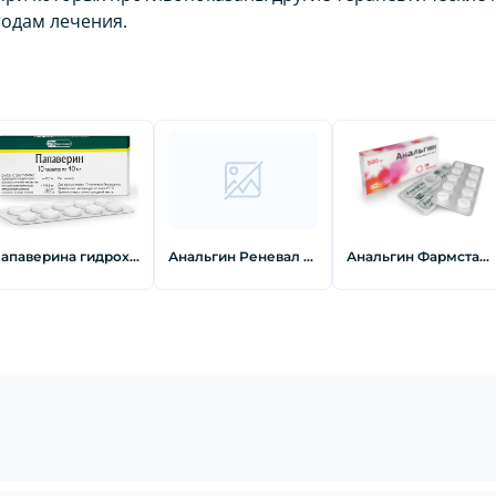
тодам лечения.
Папаверина гидрохлорид Таблетки 40 мг 10 шт
Анальгин Реневал 500 мг 10 шт
Анальгин Фармстандарт Таблетки 500 мг 20 шт