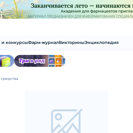
 и конкурсы
Фарм-журнал
Викторины
Энциклопедия
 средства