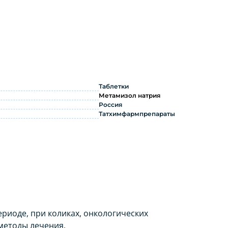
Таблетки
Метамизол натрия
Россия
Татхимфармпрепараты
риоде, при коликах, онкологических
методы лечения.