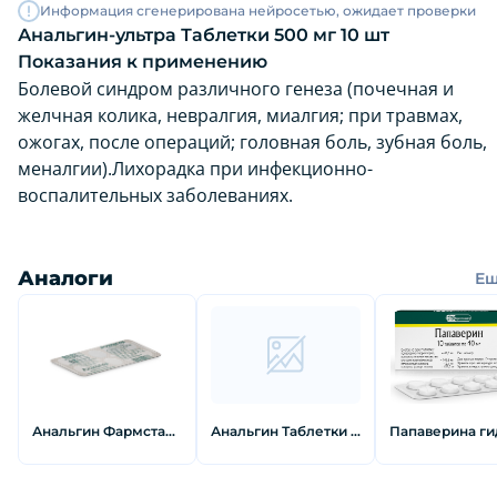
Информация сгенерирована нейросетью, ожидает проверки
Анальгин-ультра Таблетки 500 мг 10 шт
Показания к применению
Болевой синдром различного генеза (почечная и
желчная колика, невралгия, миалгия; при травмах,
ожогах, после операций; головная боль, зубная боль,
меналгии).Лихорадка при инфекционно-
воспалительных заболеваниях.
Аналоги
Е
Анальгин Фармстандарт Таблетки 500 мг 10 шт
Анальгин Таблетки 500 мг 10 шт