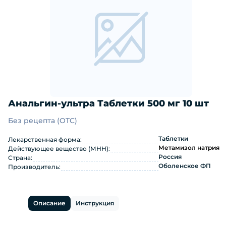
Анальгин-ультра Таблетки 500 мг 10 шт
Без рецепта (OTC)
Анальгин-ультра Таблетки 500 мг 10
Таблетки
Лекарственная форма:
Метамизол натрия
Действующее вещество (МНН):
Россия
Страна:
Оболенское ФП
Производитель:
Описание
Инструкция