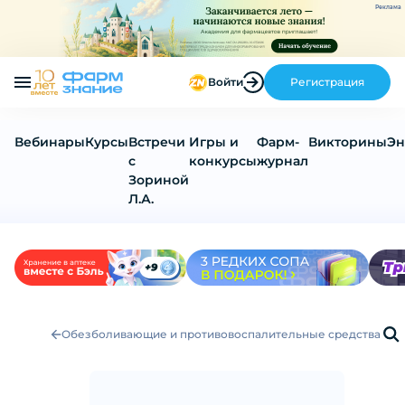
Реклама
Войти
Регистрация
Вебинары
Курсы
Встречи
Игры и
Фарм-
Викторины
Эн
с
конкурсы
журнал
Зориной
Л.А.
Обезболивающие и противовоспалительные средства