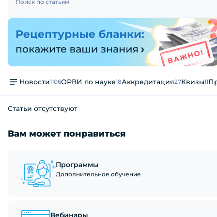
Поиск по статьям
Новости
ОРВИ по науке
Аккредитация
Квизы
Пр
1106
18
27
11
Статьи отсутствуют
Вам может понравиться
Программы
Дополнительное обучение
Вебинары