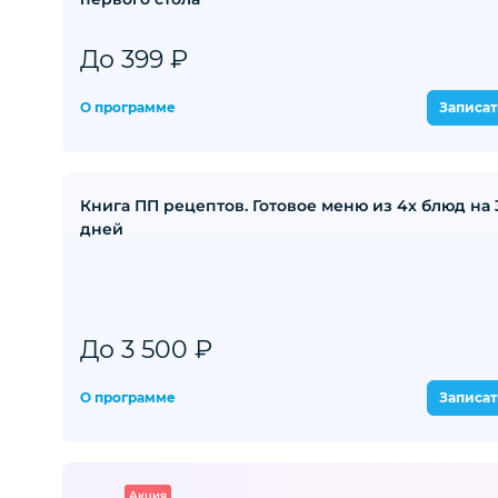
До 399 ₽
О программе
Записат
Книга ПП рецептов. Готовое меню из 4х блюд на 
дней
До 3 500 ₽
О программе
Записат
Акция