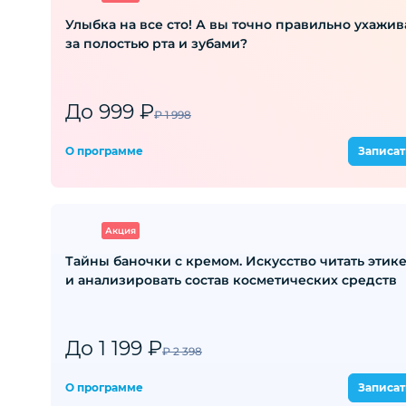
Улыбка на все сто! А вы точно правильно ухажив
за полостью рта и зубами?
До 999 ₽
₽ 1 998
О программе
Записат
Акция
Тайны баночки с кремом. Искусство читать этик
и анализировать состав косметических средств
До 1 199 ₽
₽ 2 398
О программе
Записат