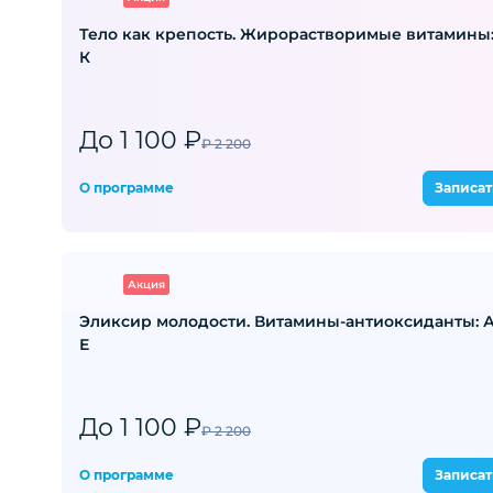
Тело как крепость. Жирорастворимые витамины:
К
До 1 100 ₽
₽ 2 200
О программе
Записат
Акция
Эликсир молодости. Витамины-антиоксиданты: А,
Е
До 1 100 ₽
₽ 2 200
О программе
Записат