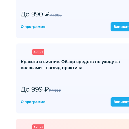
До 990 ₽
₽ 1 980
О программе
Записат
Акция
Красота и сияние. Обзор средств по уходу за
волосами – взгляд практика
До 999 ₽
₽ 1 998
О программе
Записат
Акция