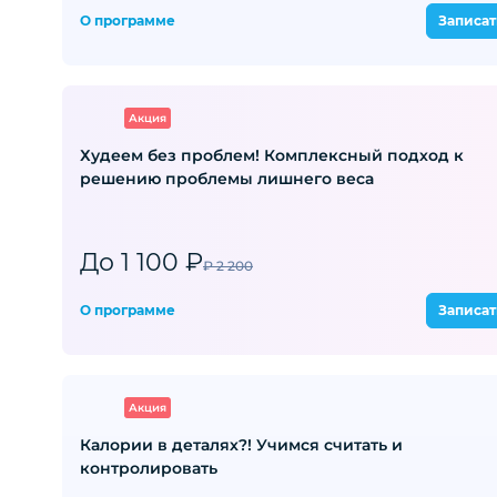
О программе
Записат
Акция
Худеем без проблем! Комплексный подход к
решению проблемы лишнего веса
До 1 100 ₽
₽ 2 200
О программе
Записат
Акция
Калории в деталях?! Учимся считать и
контролировать