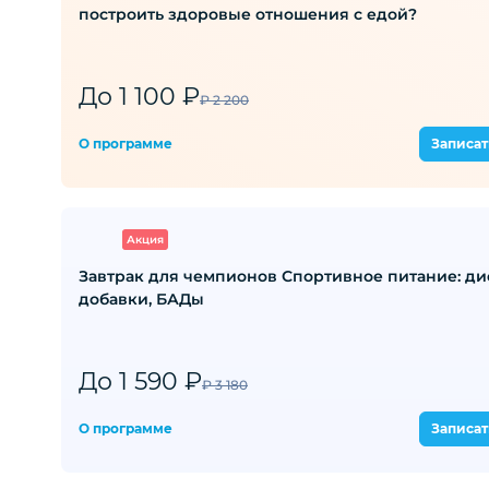
построить здоровые отношения с едой?
До 1 100 ₽
₽ 2 200
О программе
Записат
Акция
Завтрак для чемпионов Спортивное питание: ди
добавки, БАДы
До 1 590 ₽
₽ 3 180
О программе
Записат