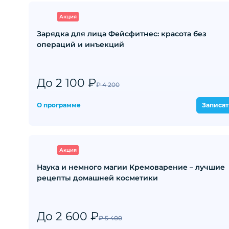
Акция
Зарядка для лица Фейсфитнес: красота без
операций и инъекций
До 2 100 ₽
₽ 4 200
О программе
Записат
Акция
Наука и немного магии Кремоварение – лучшие
рецепты домашней косметики
До 2 600 ₽
₽ 5 400