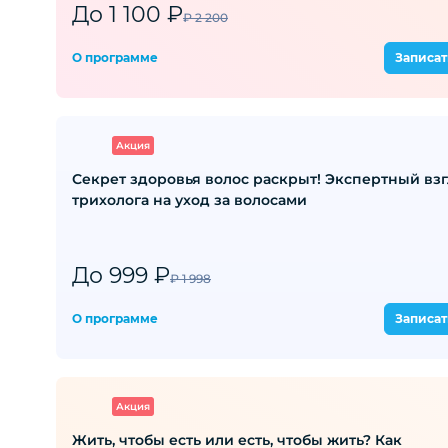
До 1 100 ₽
₽ 2 200
О программе
Записат
Акция
Секрет здоровья волос раскрыт! Экспертный вз
трихолога на уход за волосами
До 999 ₽
₽ 1 998
О программе
Записат
Акция
Жить, чтобы есть или есть, чтобы жить? Как