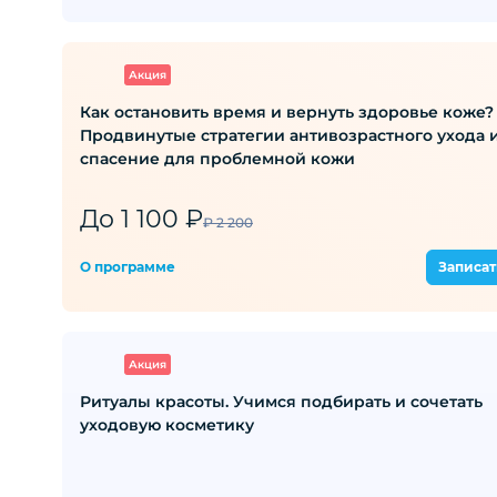
Акция
Как остановить время и вернуть здоровье коже?
Продвинутые стратегии антивозрастного ухода 
спасение для проблемной кожи
До 1 100 ₽
₽ 2 200
О программе
Записат
Акция
Ритуалы красоты. Учимся подбирать и сочетать
уходовую косметику