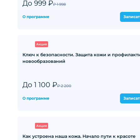
До 999 ₽
₽ 1 998
О программе
Записат
Акция
Ключ к безопасности. Защита кожи и профилакт
новообразований
До 1 100 ₽
₽ 2 200
О программе
Записат
Акция
Как устроена наша кожа. Начало пути к красоте