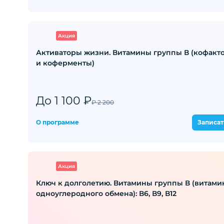
Акция
Активаторы жизни. Витамины группы В (кофакт
и коферменты)
До 1 100 ₽
₽ 2 200
О программе
Записат
Акция
Ключ к долголетию. Витамины группы В (витамины
одноуглеродного обмена): В6, В9, В12