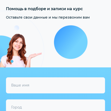
Летова Марина
Помощь в подборе и записи на курс
ЛМ
Олеговна
Оставьте свои данные и мы перезвоним вам
Заведующий(ая) аптекой
Дёмина Лариса
Высшее фармацевтическое
ДЛ
Викторовна
Фармацевтическая химия и фармакогнозия
Работник первого стола
Среднеспециальное фармацевтическое
Фармация
Ваше имя
Город