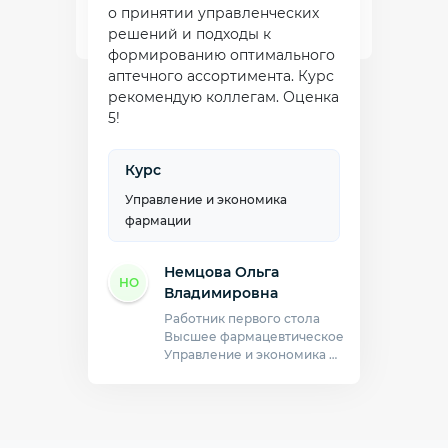
о принятии управленческих
решений и подходы к
формированию оптимального
аптечного ассортимента. Курс
рекомендую коллегам. Оценка
5!
Курс
Управление и экономика
фармации
Немцова Ольга
НО
Куриленко Лидия
Владимировна
КЛ
Михайловна
Работник первого стола
Высшее фармацевтическое
Менеджер по закупу
Управление и экономика фармации
Среднеспециальное фармацевтическое
Фармация