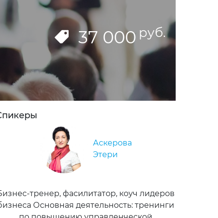
руб.
37 000
Спикеры
Аскерова
Этери
Бизнес-тренер, фасилитатор, коуч лидеров
бизнеса Основная деятельность: тренинги
по повышению управленческой